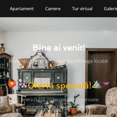
Apartament
Camere
Tur virtual
Galeri
Bine ai venit!
Rezervări în regim hotelier sau întreaga locație
Ofertă specială!
Camera Dublă, 250lei / noapte / 2 persoane
Apartament, 350lei / noapte / 2 persoane