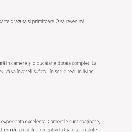
oarte draguta si primitoare.O sa revenim!
dură în camere și o bucătărie dotată complet. La
 va înveseli sufletul în serile reci. In living
o experiență excelentă. Camerele sunt spațioase,
trem de amabili și receptivi la toate solicitările