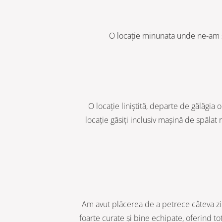
O locație minunata unde ne-am si
O locație liniștită, departe de gălăgia
locație găsiți inclusiv mașină de spălat
Am avut plăcerea de a petrece câteva zi
foarte curate și bine echipate, oferind to