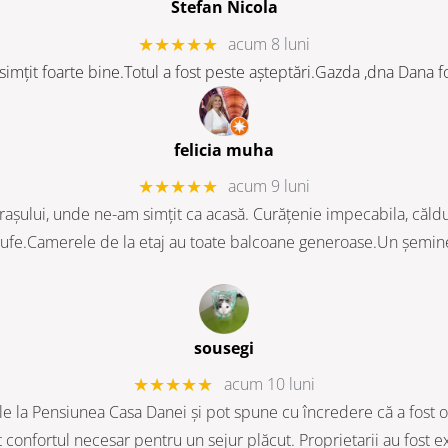
Stefan Nicola
★★★★★
acum 8 luni
mțit foarte bine.Totul a fost peste așteptări.Gazda ,dna Dana f
felicia muha
★★★★★
acum 9 luni
 orașului, unde ne-am simțit ca acasă. Curățenie impecabila, căl
 rufe.Camerele de la etaj au toate balcoane generoase.Un șemineu vă
sousegi
★★★★★
acum 10 luni
le la Pensiunea Casa Danei și pot spune cu încredere că a fost 
t confortul necesar pentru un sejur plăcut. Proprietarii au fost ex