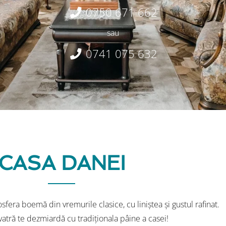
0750 671 662
sau
0741 075 632
CASA DANEI
fera boemă din vremurile clasice, cu liniștea și gustul rafinat.
vatră te dezmiardă cu tradiționala pâine a casei!