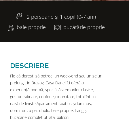
2 persoane și 1 copil (0-7 ani)
baie proprie
bucătărie proprie
DESCRIERE
Fie că dorești să petreci un week-end sau un sejur
prelungit în Brașov, Casa Danei îți oferă o
experiență boemă, specifică vremurilor clasice,
gusturi rafinate, confort și intimitate, totul într-o
oază de liniște.Apartament spațios și luminos,
dormitor cu pat dublu, baie proprie, living și
bucătărie complet utilată, balcon.