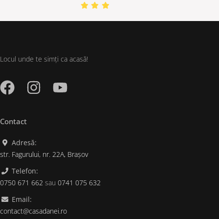
Locul unde te simți ca acasă!
Contact
Adresă:
str. Fagurului, nr. 22A, Brașov
Telefon:
0750 671 662
sau
0741 075 632
Email:
contact@casadanei.ro